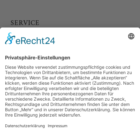
SERVICE
FAQ
Versand & Retoure
AGB
Widerruf
Zahlungsarten
WARENKORB
No products in the cart.