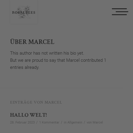
ÜBER
MARCEL
This author has not written his bio yet.
But we are proud to say that
Marcel
contributed 1
entries already.
EINTRÄGE VON MARCEL
HALLO WELT!
/
/
/
28. Februar 2023
1 Kommentar
in
Allgemein
von
Marcel